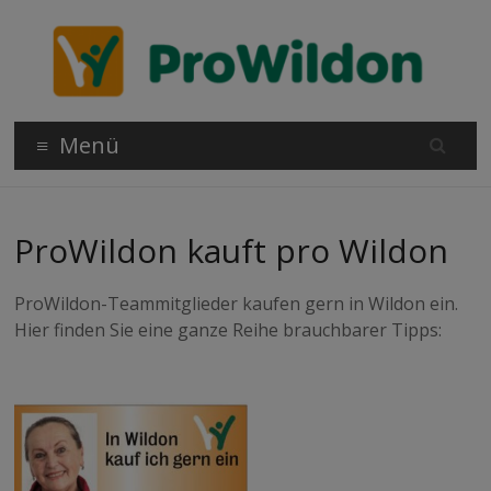
Zum
Inhalt
wechseln
Projekt
Lebensqualität
Menü
für Wildon
Wildon
ProWildon kauft pro Wildon
ProWildon-Teammitglieder kaufen gern in Wildon ein.
Hier finden Sie eine ganze Reihe brauchbarer Tipps: