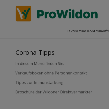
Zum
Projekt
Inhalt
Lebensqualität
wechseln
für Wildon
Wildon
Fakten zum Kontrollauft
Corona-Tipps
In diesem Menü finden Sie:
Verkaufsboxen ohne Personenkontakt
Tipps zur Immunstärkung
Broschüre der Wildoner Direktvermarkter